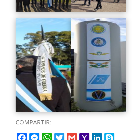
COMPARTIR:
Facebook
Messenger
WhatsApp
Twitter
Gmail
Yahoo
LinkedI
Skyp