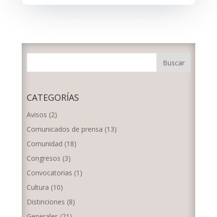
CATEGORÍAS
Avisos
(2)
Comunicados de prensa
(13)
Comunidad
(18)
Congresos
(3)
Convocatorias
(1)
Cultura
(10)
Distinciones
(8)
Generales
(21)