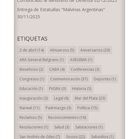
Comunicado al Ministerio de Defensa
02/12/2025
Entrega de Estatuillas “Malvinas Argentinas”
30/11/2025
ETIQUETAS
2 de abril
(14)
Almuerzos
(5)
Aniversarios
(20)
ARA General Belgrano
(1)
AVEGEMA
(1)
Beneficios
(2)
CABA
(4)
Conferencias
(3)
Congresos
(1)
Conmemoración
(37)
Deportes
(1)
Educación
(1)
FVGRA
(3)
Historia
(3)
Inauguración
(3)
Legal
(6)
Mar del Plata
(23)
Narwal
(11)
Padrinazgo
(3)
Política
(15)
Reclamos
(5)
Reconocimientos
(16)
Resoluciones
(1)
Salud
(3)
Salutaciones
(1)
San Andrés de Giles
(7)
Socios
(22)
Subsidios
(1)