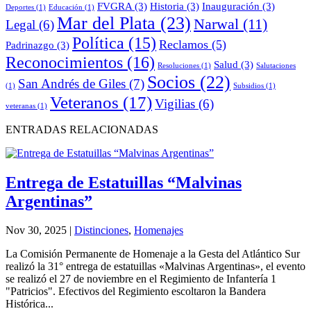
FVGRA
(3)
Historia
(3)
Inauguración
(3)
Deportes
(1)
Educación
(1)
Mar del Plata
(23)
Narwal
(11)
Legal
(6)
Política
(15)
Reclamos
(5)
Padrinazgo
(3)
Reconocimientos
(16)
Salud
(3)
Resoluciones
(1)
Salutaciones
Socios
(22)
San Andrés de Giles
(7)
(1)
Subsidios
(1)
Veteranos
(17)
Vigilias
(6)
veteranas
(1)
ENTRADAS RELACIONADAS
Entrega de Estatuillas “Malvinas
Argentinas”
Nov 30, 2025
|
Distinciones
,
Homenajes
La Comisión Permanente de Homenaje a la Gesta del Atlántico Sur
realizó la 31° entrega de estatuillas «Malvinas Argentinas», el evento
se realizó el 27 de noviembre en el Regimiento de Infantería 1
"Patricios". Efectivos del Regimiento escoltaron la Bandera
Histórica...