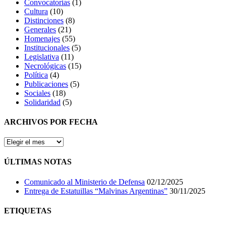
Convocatorias
(1)
Cultura
(10)
Distinciones
(8)
Generales
(21)
Homenajes
(55)
Institucionales
(5)
Legislativa
(11)
Necrológicas
(15)
Política
(4)
Publicaciones
(5)
Sociales
(18)
Solidaridad
(5)
ARCHIVOS POR FECHA
ARCHIVOS
POR
FECHA
ÚLTIMAS NOTAS
Comunicado al Ministerio de Defensa
02/12/2025
Entrega de Estatuillas “Malvinas Argentinas”
30/11/2025
ETIQUETAS