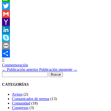
WhatsApp
Twitter
Gmail
Yahoo
Mail
LinkedIn
Skype
Print

Compartir
Conmemoración
←
Publicación anterior
Publicación siguiente
→
Buscar:
CATEGORÍAS
Avisos
(2)
Comunicados de prensa
(13)
Comunidad
(18)
Congresos
(3)