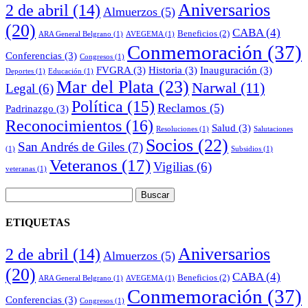
Aniversarios
2 de abril
(14)
Almuerzos
(5)
(20)
CABA
(4)
Beneficios
(2)
ARA General Belgrano
(1)
AVEGEMA
(1)
Conmemoración
(37)
Conferencias
(3)
Congresos
(1)
FVGRA
(3)
Historia
(3)
Inauguración
(3)
Deportes
(1)
Educación
(1)
Mar del Plata
(23)
Narwal
(11)
Legal
(6)
Política
(15)
Reclamos
(5)
Padrinazgo
(3)
Reconocimientos
(16)
Salud
(3)
Resoluciones
(1)
Salutaciones
Socios
(22)
San Andrés de Giles
(7)
(1)
Subsidios
(1)
Veteranos
(17)
Vigilias
(6)
veteranas
(1)
Buscar:
ETIQUETAS
Aniversarios
2 de abril
(14)
Almuerzos
(5)
(20)
CABA
(4)
Beneficios
(2)
ARA General Belgrano
(1)
AVEGEMA
(1)
Conmemoración
(37)
Conferencias
(3)
Congresos
(1)