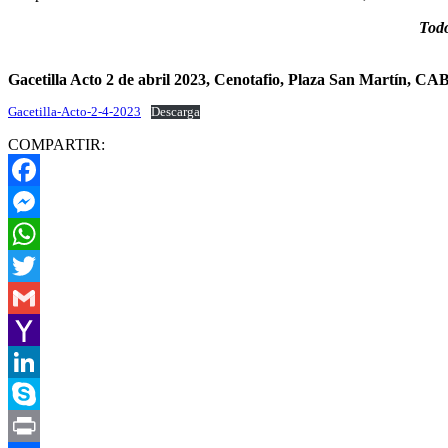
Todo
Gacetilla Acto 2 de abril 2023, Cenotafio, Plaza San Martín, CA
Gacetilla-Acto-2-4-2023
Descarga
COMPARTIR:
Facebook
Messenger
WhatsApp
Twitter
Gmail
Yahoo
Mail
LinkedIn
Skype