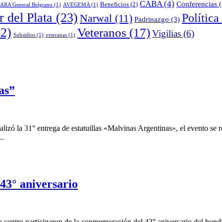
CABA
(4)
Conferencias
(
Beneficios
(2)
ARA General Belgrano
(1)
AVEGEMA
(1)
 del Plata
(23)
Política
Narwal
(11)
Padrinazgo
(3)
2)
Veteranos
(17)
Vigilias
(6)
Subsidios
(1)
veteranas
(1)
as”
zó la 31° entrega de estatuillas «Malvinas Argentinas», el evento se r
..
43° aniversario
ro centro participaron de la conmemoración del 43° aniversario del hu