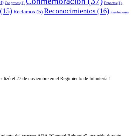
Conmemoración
(37)
3)
Congresos
(1)
Deportes
(1)
Reconocimientos
(16)
(15)
Reclamos
(5)
Resoluciones
ealizó el 27 de noviembre en el Regimiento de Infantería 1
ndimiento del crucero ARA “General Belgrano”, ocurrido durante