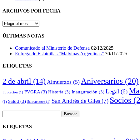
ARCHIVOS POR FECHA
ARCHIVOS
POR
FECHA
ÚLTIMAS NOTAS
Comunicado al Ministerio de Defensa
02/12/2025
Entrega de Estatuillas “Malvinas Argentinas”
30/11/2025
ETIQUETAS
Aniversarios
(20)
2 de abril
(14)
Almuerzos
(5)
Mar
Legal
(6)
FVGRA
(3)
Historia
(3)
Inauguración
(3)
Educación
(1)
Socios
(2
San Andrés de Giles
(7)
Salud
(3)
(1)
Salutaciones
(1)
Buscar:
ETIQUETAS