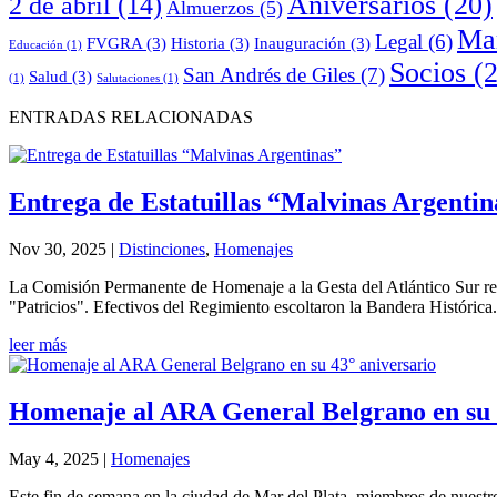
Aniversarios
(20)
2 de abril
(14)
Almuerzos
(5)
Mar
Legal
(6)
FVGRA
(3)
Historia
(3)
Inauguración
(3)
Educación
(1)
Socios
(2
San Andrés de Giles
(7)
Salud
(3)
(1)
Salutaciones
(1)
ENTRADAS RELACIONADAS
Entrega de Estatuillas “Malvinas Argentin
Nov 30, 2025
|
Distinciones
,
Homenajes
La Comisión Permanente de Homenaje a la Gesta del Atlántico Sur reali
"Patricios". Efectivos del Regimiento escoltaron la Bandera Histórica.
leer más
Homenaje al ARA General Belgrano en su 
May 4, 2025
|
Homenajes
Este fin de semana en la ciudad de Mar del Plata, miembros de nuest