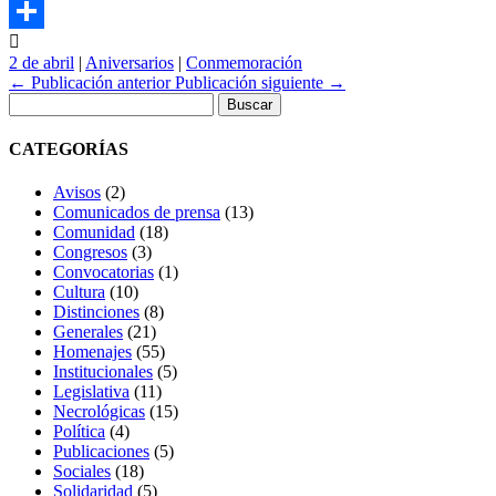
Print

Compartir
2 de abril
|
Aniversarios
|
Conmemoración
←
Publicación anterior
Publicación siguiente
→
Buscar:
CATEGORÍAS
Avisos
(2)
Comunicados de prensa
(13)
Comunidad
(18)
Congresos
(3)
Convocatorias
(1)
Cultura
(10)
Distinciones
(8)
Generales
(21)
Homenajes
(55)
Institucionales
(5)
Legislativa
(11)
Necrológicas
(15)
Política
(4)
Publicaciones
(5)
Sociales
(18)
Solidaridad
(5)