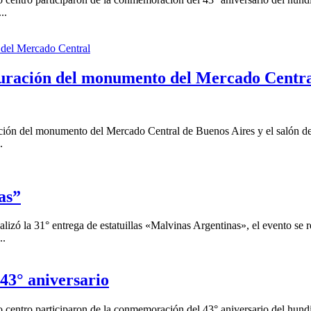
..
guración del monumento del Mercado Centr
ción del monumento del Mercado Central de Buenos Aires y el salón de
.
as”
zó la 31° entrega de estatuillas «Malvinas Argentinas», el evento se r
..
43° aniversario
ro centro participaron de la conmemoración del 43° aniversario del hu