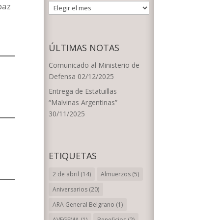
paz
ARCHIVOS
POR
FECHA
ÚLTIMAS NOTAS
Comunicado al Ministerio de
Defensa
02/12/2025
Entrega de Estatuillas
“Malvinas Argentinas”
30/11/2025
ETIQUETAS
2 de abril
(14)
Almuerzos
(5)
Aniversarios
(20)
ARA General Belgrano
(1)
AVEGEMA
(1)
Beneficios
(2)