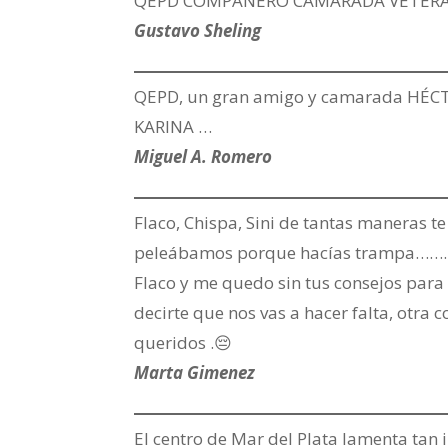
QEPD COMPAÑERO CAMARADA VETERAN
Gustavo Sheling
QEPD, un gran amigo y camarada HÉCTOR
KARINA …
Miguel A. Romero
Flaco, Chispa, Sini de tantas maneras t
peleábamos porque hacías trampa……. ta
Flaco y me quedo sin tus consejos para 
decirte que nos vas a hacer falta, otra c
queridos .😔
Marta Gimenez
El centro de Mar del Plata lamenta tan