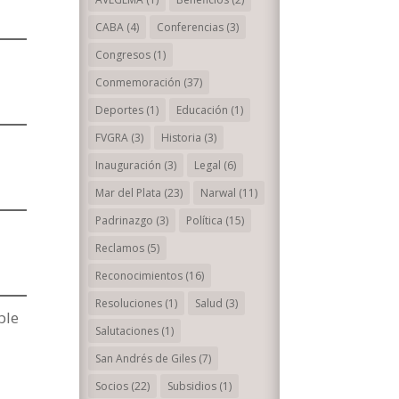
CABA
(4)
Conferencias
(3)
Congresos
(1)
Conmemoración
(37)
Deportes
(1)
Educación
(1)
FVGRA
(3)
Historia
(3)
Inauguración
(3)
Legal
(6)
Mar del Plata
(23)
Narwal
(11)
Padrinazgo
(3)
Política
(15)
Reclamos
(5)
Reconocimientos
(16)
Resoluciones
(1)
Salud
(3)
ble
Salutaciones
(1)
San Andrés de Giles
(7)
Socios
(22)
Subsidios
(1)