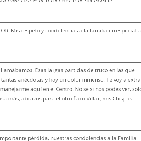
O GRACIAS POR TODO HÉCTOR SINIGAGLIA
. Mis respeto y condolencias a la familia en especial 
e llamábamos. Esas largas partidas de truco en las que
ntas anécdotas y hoy un dolor inmenso. Te voy a extr
manejarme aquí en el Centro. No se si nos podes ver, sol
osa más; abrazos para el otro flaco Villar, mis Chispas
 importante pérdida, nuestras condolencias a la Familia