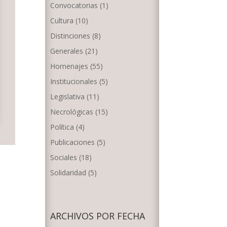
Convocatorias
(1)
Cultura
(10)
Distinciones
(8)
Generales
(21)
Homenajes
(55)
Institucionales
(5)
Legislativa
(11)
Necrológicas
(15)
Política
(4)
Publicaciones
(5)
Sociales
(18)
Solidaridad
(5)
ARCHIVOS POR FECHA