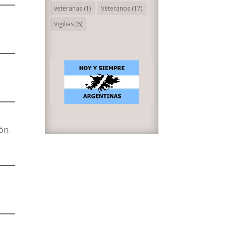
veteranas
(1)
Veteranos
(17)
Vigilias
(6)
ón.