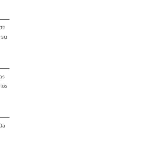
rte
 su
as
 los
ada