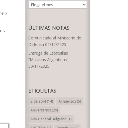
ARCHIVOS
POR
iene
FECHA
ÚLTIMAS NOTAS
res
Comunicado al Ministerio de
Defensa
02/12/2025
Entrega de Estatuillas
“Malvinas Argentinas”
30/11/2025
ETIQUETAS
2 de abril
(14)
Almuerzos
(5)
Aniversarios
(20)
ARA General Belgrano
(1)
AVEGEMA
(1)
Beneficios
(2)