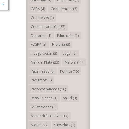
→
CABA
(4)
Conferencias
(3)
Congresos
(1)
Conmemoración
(37)
Deportes
(1)
Educación
(1)
FVGRA
(3)
Historia
(3)
Inauguración
(3)
Legal
(6)
Mar del Plata
(23)
Narwal
(11)
Padrinazgo
(3)
Política
(15)
Reclamos
(5)
Reconocimientos
(16)
Resoluciones
(1)
Salud
(3)
Salutaciones
(1)
San Andrés de Giles
(7)
Socios
(22)
Subsidios
(1)