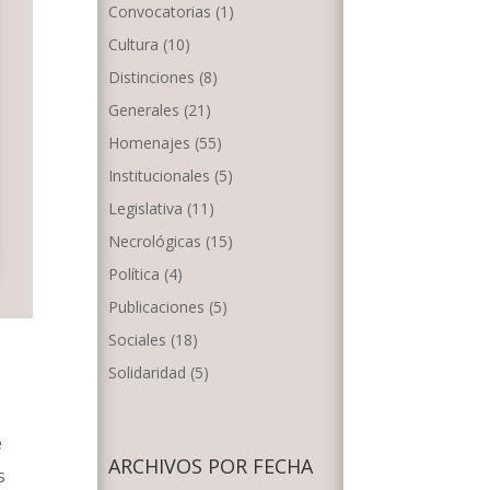
Convocatorias
(1)
Cultura
(10)
Distinciones
(8)
Generales
(21)
Homenajes
(55)
Institucionales
(5)
Legislativa
(11)
Necrológicas
(15)
Política
(4)
Publicaciones
(5)
Sociales
(18)
Solidaridad
(5)
e
ARCHIVOS POR FECHA
s