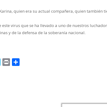
 Karina, quien era su actual compañera, quien también t
este virus que se ha llevado a uno de nuestros luchado
nas y de la defensa de la soberanía nacional.
o
nkedIn
Skype
Print
Compartir