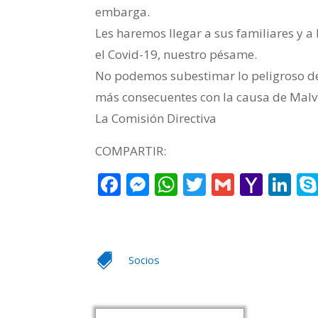
embarga.
Les haremos llegar a sus familiares y a
el Covid-19, nuestro pésame.
No podemos subestimar lo peligroso de 
más consecuentes con la causa de Malvi
La Comisión Directiva
COMPARTIR:
Facebook
Messenger
WhatsApp
Twitter
Gmail
Yaho
Li
Mail

Socios