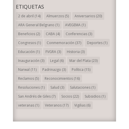
ETIQUETAS
2 de abril
(14)
Almuerzos
(5)
Aniversarios
(20)
ARA General Belgrano
(1)
AVEGEMA
(1)
Beneficios
(2)
CABA
(4)
Conferencias
(3)
Congresos
(1)
Conmemoración
(37)
Deportes
(1)
Educación
(1)
FVGRA
(3)
Historia
(3)
Inauguración
(3)
Legal
(6)
Mar del Plata
(23)
Narwal
(11)
Padrinazgo
(3)
Política
(15)
Reclamos
(5)
Reconocimientos
(16)
Resoluciones
(1)
Salud
(3)
Salutaciones
(1)
San Andrés de Giles
(7)
Socios
(22)
Subsidios
(1)
veteranas
(1)
Veteranos
(17)
Vigilias
(6)