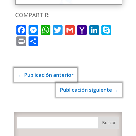
COMPARTIR:
Facebook
Messenger
WhatsApp
Twitter
Gmail
Yahoo
LinkedI
Skyp
Mail
Print
Compartir
←
Publicación anterior
Publicación siguiente
→