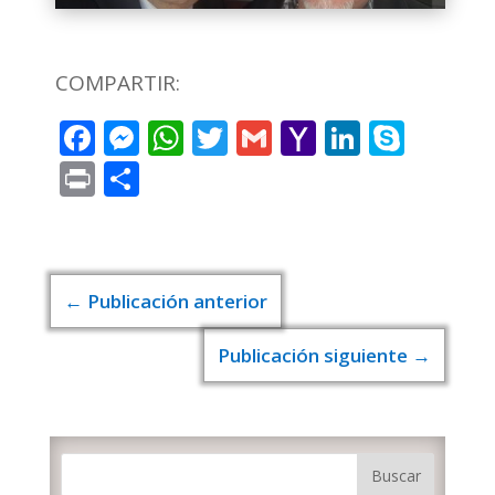
COMPARTIR:
Facebook
Messenger
WhatsApp
Twitter
Gmail
Yahoo
LinkedI
Skyp
Mail
Print
Compartir
←
Publicación anterior
Publicación siguiente
→