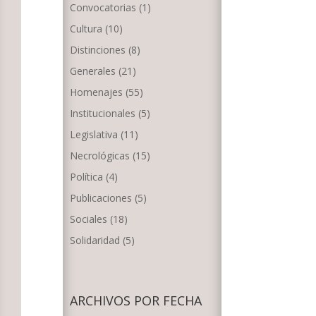
Convocatorias
(1)
Cultura
(10)
Distinciones
(8)
Generales
(21)
Homenajes
(55)
Institucionales
(5)
Legislativa
(11)
Necrológicas
(15)
Política
(4)
Publicaciones
(5)
Sociales
(18)
Solidaridad
(5)
ARCHIVOS POR FECHA