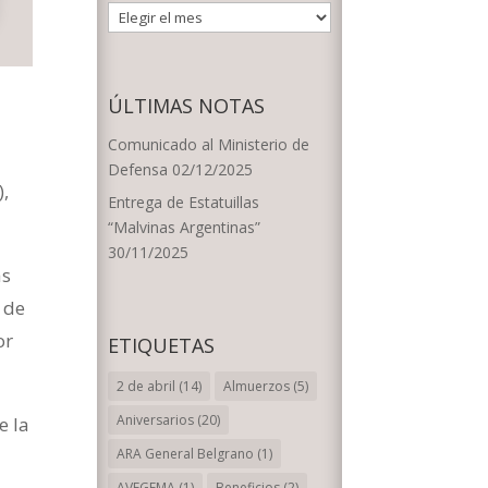
ARCHIVOS
POR
FECHA
ÚLTIMAS NOTAS
Comunicado al Ministerio de
Defensa
02/12/2025
),
Entrega de Estatuillas
“Malvinas Argentinas”
30/11/2025
as
n de
or
ETIQUETAS
2 de abril
(14)
Almuerzos
(5)
Aniversarios
(20)
e la
ARA General Belgrano
(1)
AVEGEMA
(1)
Beneficios
(2)