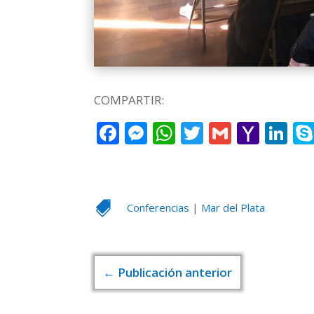
COMPARTIR:
Facebook
Messenger
WhatsApp
Twitter
Gmail
Yaho
Li
Mail

Conferencias
|
Mar del Plata
←
Publicación anterior