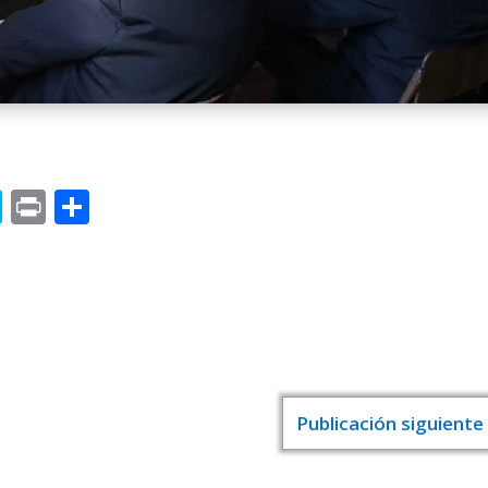
o
nkedIn
Skype
Print
Compartir
Publicación siguiente