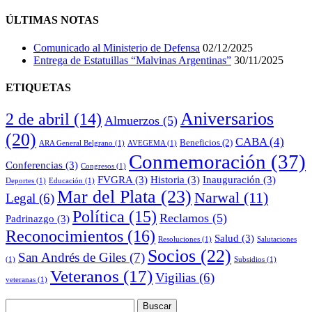
POR
FECHA
ÚLTIMAS NOTAS
Comunicado al Ministerio de Defensa
02/12/2025
Entrega de Estatuillas “Malvinas Argentinas”
30/11/2025
ETIQUETAS
Aniversarios
2 de abril
(14)
Almuerzos
(5)
(20)
CABA
(4)
Beneficios
(2)
ARA General Belgrano
(1)
AVEGEMA
(1)
Conmemoración
(37)
Conferencias
(3)
Congresos
(1)
FVGRA
(3)
Historia
(3)
Inauguración
(3)
Deportes
(1)
Educación
(1)
Mar del Plata
(23)
Narwal
(11)
Legal
(6)
Política
(15)
Reclamos
(5)
Padrinazgo
(3)
Reconocimientos
(16)
Salud
(3)
Resoluciones
(1)
Salutaciones
Socios
(22)
San Andrés de Giles
(7)
(1)
Subsidios
(1)
Veteranos
(17)
Vigilias
(6)
veteranas
(1)
Buscar: