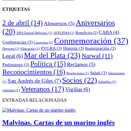
ETIQUETAS
Aniversarios
2 de abril
(14)
Almuerzos
(5)
(20)
CABA
(4)
Beneficios
(2)
ARA General Belgrano
(1)
AVEGEMA
(1)
Conmemoración
(37)
Conferencias
(3)
Congresos
(1)
FVGRA
(3)
Historia
(3)
Inauguración
(3)
Deportes
(1)
Educación
(1)
Mar del Plata
(23)
Narwal
(11)
Legal
(6)
Política
(15)
Reclamos
(5)
Padrinazgo
(3)
Reconocimientos
(16)
Salud
(3)
Resoluciones
(1)
Salutaciones
Socios
(22)
San Andrés de Giles
(7)
(1)
Subsidios
(1)
Veteranos
(17)
Vigilias
(6)
veteranas
(1)
ENTRADAS RELACIONADAS
Malvinas. Cartas de un marino inglés