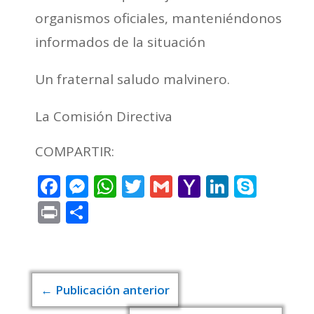
organismos oficiales, manteniéndonos
informados de la situación
Un fraternal saludo malvinero.
La Comisión Directiva
COMPARTIR:
Facebook
Messenger
WhatsApp
Twitter
Gmail
Yahoo
LinkedI
Skyp
Mail
Print
Compartir
←
Publicación anterior