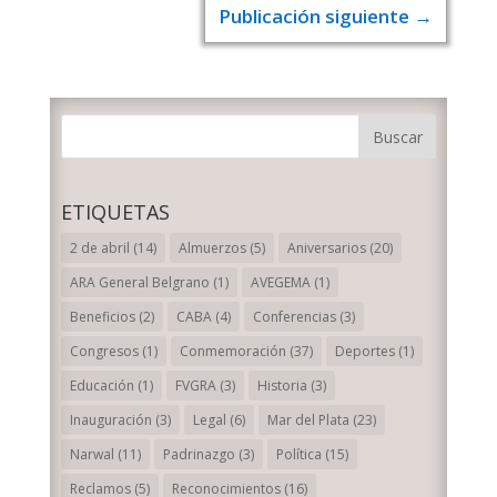
Publicación siguiente
→
ETIQUETAS
2 de abril
(14)
Almuerzos
(5)
Aniversarios
(20)
ARA General Belgrano
(1)
AVEGEMA
(1)
Beneficios
(2)
CABA
(4)
Conferencias
(3)
Congresos
(1)
Conmemoración
(37)
Deportes
(1)
Educación
(1)
FVGRA
(3)
Historia
(3)
Inauguración
(3)
Legal
(6)
Mar del Plata
(23)
Narwal
(11)
Padrinazgo
(3)
Política
(15)
Reclamos
(5)
Reconocimientos
(16)