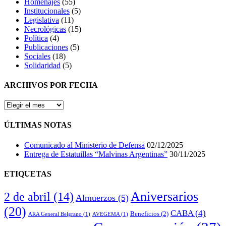
Homenajes
(55)
Institucionales
(5)
Legislativa
(11)
Necrológicas
(15)
Política
(4)
Publicaciones
(5)
Sociales
(18)
Solidaridad
(5)
ARCHIVOS POR FECHA
ARCHIVOS
POR
FECHA
ÚLTIMAS NOTAS
Comunicado al Ministerio de Defensa
02/12/2025
Entrega de Estatuillas “Malvinas Argentinas”
30/11/2025
ETIQUETAS
Aniversarios
2 de abril
(14)
Almuerzos
(5)
(20)
CABA
(4)
Beneficios
(2)
ARA General Belgrano
(1)
AVEGEMA
(1)