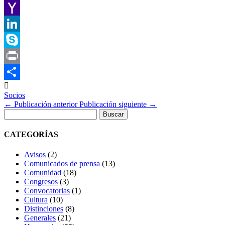
Gmail
Yahoo
Mail
LinkedIn
Skype
Print

Compartir
Socios
←
Publicación anterior
Publicación siguiente
→
Buscar:
CATEGORÍAS
Avisos
(2)
Comunicados de prensa
(13)
Comunidad
(18)
Congresos
(3)
Convocatorias
(1)
Cultura
(10)
Distinciones
(8)
Generales
(21)