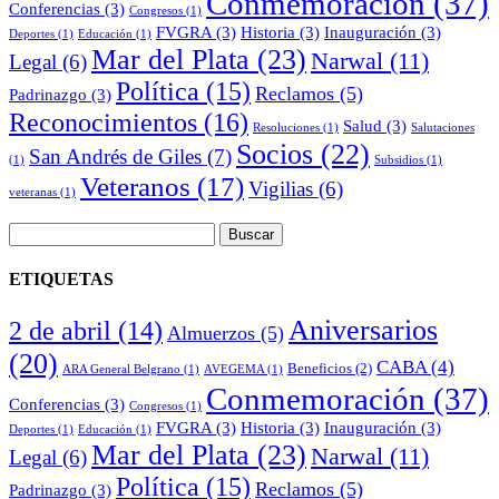
Conmemoración
(37)
Conferencias
(3)
Congresos
(1)
FVGRA
(3)
Historia
(3)
Inauguración
(3)
Deportes
(1)
Educación
(1)
Mar del Plata
(23)
Narwal
(11)
Legal
(6)
Política
(15)
Reclamos
(5)
Padrinazgo
(3)
Reconocimientos
(16)
Salud
(3)
Resoluciones
(1)
Salutaciones
Socios
(22)
San Andrés de Giles
(7)
(1)
Subsidios
(1)
Veteranos
(17)
Vigilias
(6)
veteranas
(1)
Buscar:
ETIQUETAS
Aniversarios
2 de abril
(14)
Almuerzos
(5)
(20)
CABA
(4)
Beneficios
(2)
ARA General Belgrano
(1)
AVEGEMA
(1)
Conmemoración
(37)
Conferencias
(3)
Congresos
(1)
FVGRA
(3)
Historia
(3)
Inauguración
(3)
Deportes
(1)
Educación
(1)
Mar del Plata
(23)
Narwal
(11)
Legal
(6)
Política
(15)
Reclamos
(5)
Padrinazgo
(3)