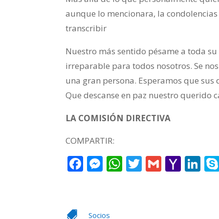
aunque lo mencionara, la condolencias q
transcribir
Nuestro más sentido pésame a toda su 
irreparable para todos nosotros. Se nos
una gran persona. Esperamos que sus d
Que descanse en paz nuestro querido
LA COMISIÓN DIRECTIVA
COMPARTIR:
Facebook
Messenger
WhatsApp
Twitter
Gmail
Yaho
Li
Mail

Socios