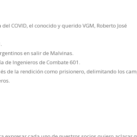
 del COVID, el conocido y querido VGM, Roberto José
.
rgentinos en salir de Malvinas.
a de Ingenieros de Combate 601.
és de la rendición como prisionero, delimitando los ca
ros.
a expresar cada uno de nuestros socios quiero aclarar q