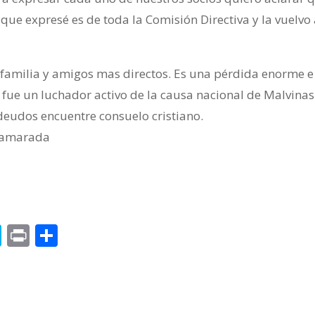
ue expresé es de toda la Comisión Directiva y la vuelvo
familia y amigos mas directos. Es una pérdida enorme e
 fue un luchador activo de la causa nacional de Malvinas
eudos encuentre consuelo cristiano.
 camarada
o
nkedIn
Skype
Print
Compartir