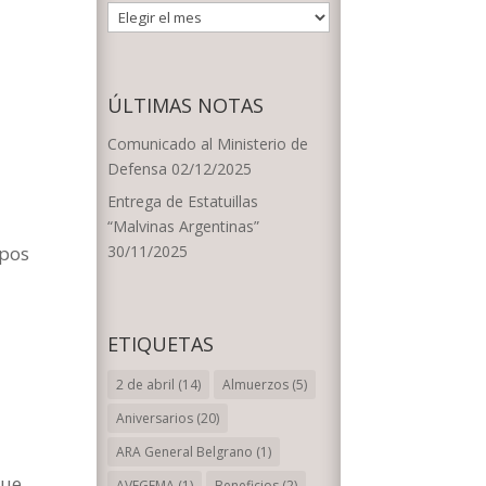
ARCHIVOS
POR
FECHA
ÚLTIMAS NOTAS
Comunicado al Ministerio de
Defensa
02/12/2025
Entrega de Estatuillas
“Malvinas Argentinas”
mpos
30/11/2025
ETIQUETAS
2 de abril
(14)
Almuerzos
(5)
Aniversarios
(20)
ARA General Belgrano
(1)
ue,
AVEGEMA
(1)
Beneficios
(2)