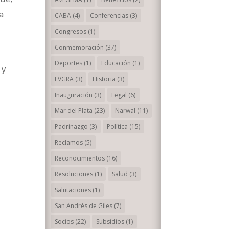
 a
CABA
(4)
Conferencias
(3)
Congresos
(1)
Conmemoración
(37)
Deportes
(1)
Educación
(1)
 y
FVGRA
(3)
Historia
(3)
Inauguración
(3)
Legal
(6)
Mar del Plata
(23)
Narwal
(11)
Padrinazgo
(3)
Política
(15)
Reclamos
(5)
Reconocimientos
(16)
Resoluciones
(1)
Salud
(3)
Salutaciones
(1)
San Andrés de Giles
(7)
Socios
(22)
Subsidios
(1)