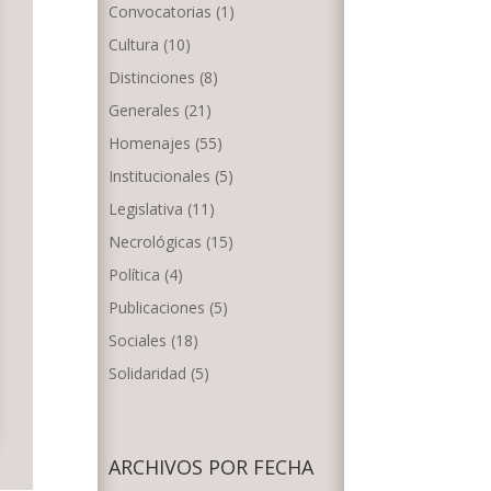
Convocatorias
(1)
Cultura
(10)
Distinciones
(8)
Generales
(21)
Homenajes
(55)
Institucionales
(5)
Legislativa
(11)
Necrológicas
(15)
Política
(4)
Publicaciones
(5)
Sociales
(18)
Solidaridad
(5)
ARCHIVOS POR FECHA